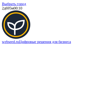
Выбрать город
2д
695м
00:10
webseed.ru
Цифровые решения для бизнеса