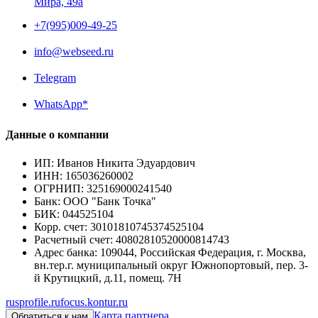
Мира, 49a
+7(995)009-49-25
info@webseed.ru
Telegram
WhatsApp*
Данные о компании
ИП
:
Иванов Никита Эдуардович
ИНН
:
165036260002
ОГРНИП
:
325169000241540
Банк
:
ООО "Банк Точка"
БИК
:
044525104
Корр. счет
:
30101810745374525104
Расчетный счет
:
40802810520000814743
Адрес банка
:
109044, Российская Федерация, г. Москва,
вн.тер.г. муниципальный округ Южнопортовый, пер. 3-
й Крутицкий, д.11, помещ. 7Н
rusprofile.ru
focus.kontur.ru
Карта партнера
Обратиться к нам