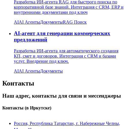
Разработка ИИ-агента RAG для быстрого поиска по
корпоративной базе знаний. Интеграция с CRM, ERP и
внутренними документами под ключ
AI
AI Агенты
Документы
RAG Поиск
AI-агент для генерации коммерческих
предложений
Разработка ИИ-агента для автоматического создания
КП, смет и договоров. Интеграция с CRM и базами
услуг. Внедрение под ключ.
AI
AI Агенты
Документы
Контакты
Наш адрес, контакты для связи и мессенджеры
Контакты
(в Иркутске)
Россия, Республика Татарстан, г. Набережные Челны,