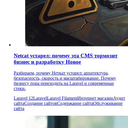
Netcat устарел: почему эта CMS тормозит
бизнес и разработку
Новое
Разбираем, почему Неткат устарел: архитектура,
безопасность, скорость и масштабирование. Почему
бизнесу пора переходить на Laravel и современные
стеки.
Laravel 12
Laravel
Laravel Filament
Интернет магазин
Аудит
сайта
Создание сайтов
Содержание сайта
Обслуживание
сайта