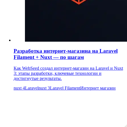
Разработка интернет-магазина на Laravel
Filament + Nuxt — по шагам
Как WebSeed создал интернет-магазин на Laravel и Nuxt
3: этапы разработки, ключевые технологии и
достигнутые результаты.
nuxt 4
Laravel
nuxt 3
Laravel Filament
Интернет магазин