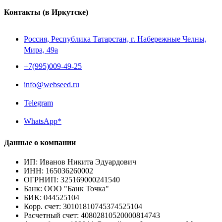
Контакты
(в Иркутске)
Россия, Республика Татарстан, г. Набережные Челны,
Мира, 49a
+7(995)009-49-25
info@webseed.ru
Telegram
WhatsApp*
Данные о компании
ИП
:
Иванов Никита Эдуардович
ИНН
:
165036260002
ОГРНИП
:
325169000241540
Банк
:
ООО "Банк Точка"
БИК
:
044525104
Корр. счет
:
30101810745374525104
Расчетный счет
:
40802810520000814743