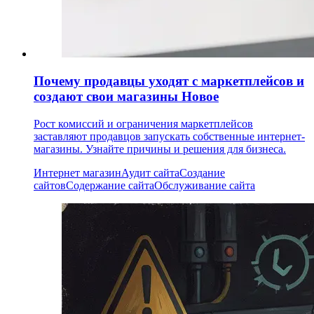
Почему продавцы уходят с маркетплейсов и
создают свои магазины
Новое
Рост комиссий и ограничения маркетплейсов
заставляют продавцов запускать собственные интернет-
магазины. Узнайте причины и решения для бизнеса.
Интернет магазин
Аудит сайта
Создание
сайтов
Содержание сайта
Обслуживание сайта