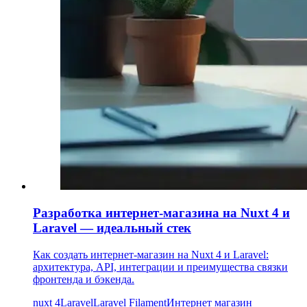
Разработка интернет-магазина на Nuxt 4 и
Laravel — идеальный стек
Как создать интернет-магазин на Nuxt 4 и Laravel:
архитектура, API, интеграции и преимущества связки
фронтенда и бэкенда.
nuxt 4
Laravel
Laravel Filament
Интернет магазин