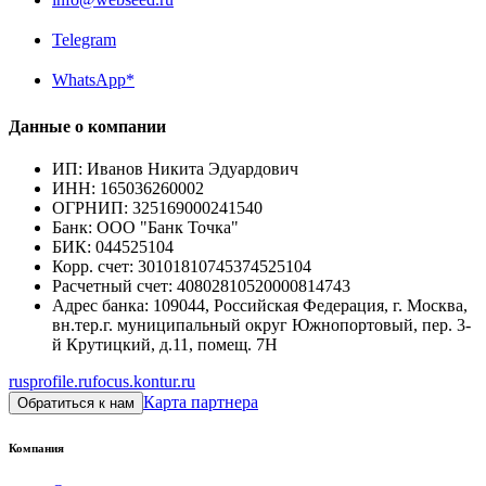
Telegram
WhatsApp*
Данные о компании
ИП
:
Иванов Никита Эдуардович
ИНН
:
165036260002
ОГРНИП
:
325169000241540
Банк
:
ООО "Банк Точка"
БИК
:
044525104
Корр. счет
:
30101810745374525104
Расчетный счет
:
40802810520000814743
Адрес банка
:
109044, Российская Федерация, г. Москва,
вн.тер.г. муниципальный округ Южнопортовый, пер. 3-
й Крутицкий, д.11, помещ. 7Н
rusprofile.ru
focus.kontur.ru
Карта партнера
Обратиться к нам
Компания