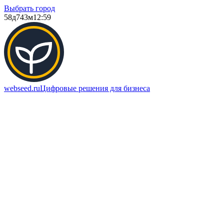
Выбрать город
58д
743м
12:59
webseed.ru
Цифровые решения для бизнеса