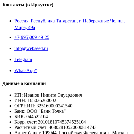
Контакты
(в Иркутске)
Россия, Республика Татарстан, г. Набережные Челны,
Мира, 49a
+7(995)009-49-25
info@webseed.ru
Telegram
WhatsApp*
Данные о компании
ИП
:
Иванов Никита Эдуардович
ИНН
:
165036260002
ОГРНИП
:
325169000241540
Банк
:
ООО "Банк Точка"
БИК
:
044525104
Корр. счет
:
30101810745374525104
Расчетный счет
:
40802810520000814743
Адрес банка
:
109044, Российская Федерация, г. Москва,