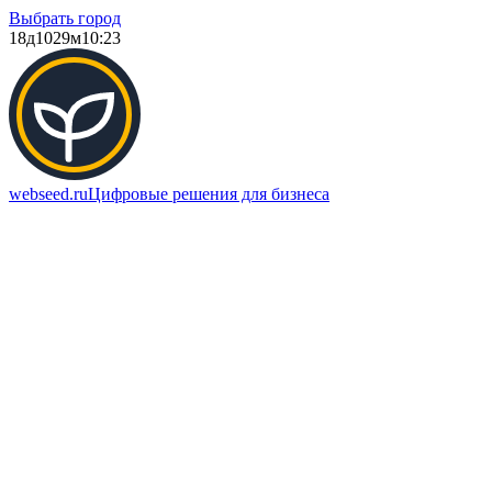
Выбрать город
18д
1029м
10:23
webseed.ru
Цифровые решения для бизнеса