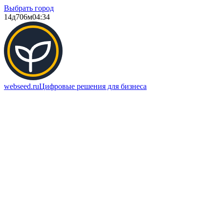
Выбрать город
14д
706м
04:34
webseed.ru
Цифровые решения для бизнеса