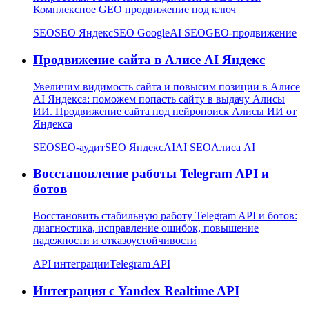
Комплексное GEO продвижение под ключ
SEO
SEO Яндекс
SEO Google
AI SEO
GEO-продвижение
Продвижение сайта в Алисе AI Яндекс
Увеличим видимость сайта и повысим позиции в Алисе
AI Яндекса: поможем попасть сайту в выдачу Алисы
ИИ. Продвижение сайта под нейропоиск Алисы ИИ от
Яндекса
SEO
SEO-аудит
SEO Яндекс
AI
AI SEO
Алиса AI
Восстановление работы Telegram API и
ботов
Восстановить стабильную работу Telegram API и ботов:
диагностика, исправление ошибок, повышение
надежности и отказоустойчивости
API интеграции
Telegram API
Интеграция с Yandex Realtime API