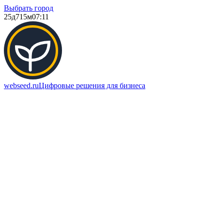
Выбрать город
25д
715м
07:11
webseed.ru
Цифровые решения для бизнеса