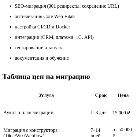
SEO-миграция (301 редиректы, сохранение URL)
оптимизация Core Web Vitals
настройка CI/CD и Docker
интеграции (CRM, платежи, 1С, API)
тестирование и запуск
документация и обучение
Таблица цен на миграцию
Услуга
Срок
Цена
Аудит и план миграции
1–3 дня
15 000 ₽
от 50 000
Миграция с конструктора
7–14
(Tilda/Wix/Webflow)
дней
₽