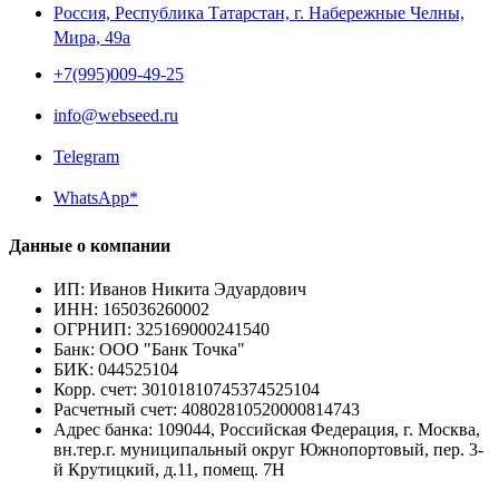
Россия, Республика Татарстан, г. Набережные Челны,
Мира, 49a
+7(995)009-49-25
info@webseed.ru
Telegram
WhatsApp*
Данные о компании
ИП
:
Иванов Никита Эдуардович
ИНН
:
165036260002
ОГРНИП
:
325169000241540
Банк
:
ООО "Банк Точка"
БИК
:
044525104
Корр. счет
:
30101810745374525104
Расчетный счет
:
40802810520000814743
Адрес банка
:
109044, Российская Федерация, г. Москва,
вн.тер.г. муниципальный округ Южнопортовый, пер. 3-
й Крутицкий, д.11, помещ. 7Н