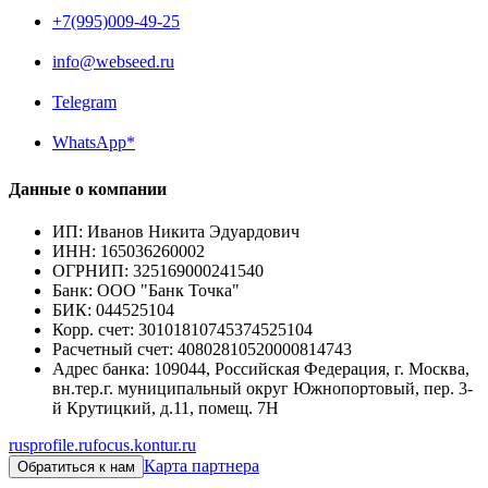
+7(995)009-49-25
info@webseed.ru
Telegram
WhatsApp*
Данные о компании
ИП
:
Иванов Никита Эдуардович
ИНН
:
165036260002
ОГРНИП
:
325169000241540
Банк
:
ООО "Банк Точка"
БИК
:
044525104
Корр. счет
:
30101810745374525104
Расчетный счет
:
40802810520000814743
Адрес банка
:
109044, Российская Федерация, г. Москва,
вн.тер.г. муниципальный округ Южнопортовый, пер. 3-
й Крутицкий, д.11, помещ. 7Н
rusprofile.ru
focus.kontur.ru
Карта партнера
Обратиться к нам