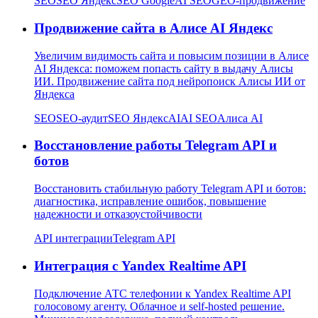
SEO
SEO Яндекс
SEO Google
AI SEO
GEO-продвижение
Продвижение сайта в Алисе AI Яндекс
Увеличим видимость сайта и повысим позиции в Алисе
AI Яндекса: поможем попасть сайту в выдачу Алисы
ИИ. Продвижение сайта под нейропоиск Алисы ИИ от
Яндекса
SEO
SEO-аудит
SEO Яндекс
AI
AI SEO
Алиса AI
Восстановление работы Telegram API и
ботов
Восстановить стабильную работу Telegram API и ботов:
диагностика, исправление ошибок, повышение
надежности и отказоустойчивости
API интеграции
Telegram API
Интеграция с Yandex Realtime API
Подключение АТС телефонии к Yandex Realtime API
голосовому агенту. Облачное и self-hosted решение.