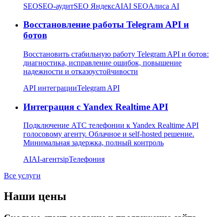
SEO
SEO-аудит
SEO Яндекс
AI
AI SEO
Алиса AI
Восстановление работы Telegram API и
ботов
Восстановить стабильную работу Telegram API и ботов:
диагностика, исправление ошибок, повышение
надежности и отказоустойчивости
API интеграции
Telegram API
Интеграция с Yandex Realtime API
Подключение АТС телефонии к Yandex Realtime API
голосовому агенту. Облачное и self-hosted решение.
Минимальная задержка, полный контроль
AI
AI-агент
sip
Телефония
Все услуги
Наши цены