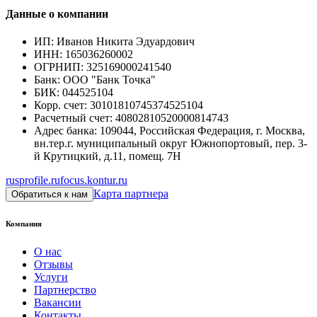
Данные о компании
ИП
:
Иванов Никита Эдуардович
ИНН
:
165036260002
ОГРНИП
:
325169000241540
Банк
:
ООО "Банк Точка"
БИК
:
044525104
Корр. счет
:
30101810745374525104
Расчетный счет
:
40802810520000814743
Адрес банка
:
109044, Российская Федерация, г. Москва,
вн.тер.г. муниципальный округ Южнопортовый, пер. 3-
й Крутицкий, д.11, помещ. 7Н
rusprofile.ru
focus.kontur.ru
Карта партнера
Обратиться к нам
Компания
О нас
Отзывы
Услуги
Партнерство
Вакансии
Контакты