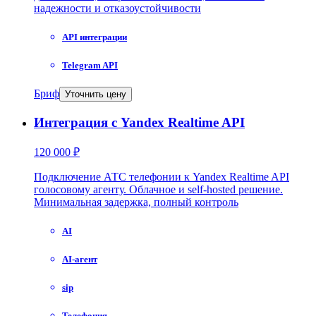
надежности и отказоустойчивости
API интеграции
Telegram API
Бриф
Уточнить цену
Интеграция с Yandex Realtime API
120 000 ₽
Подключение АТС телефонии к Yandex Realtime API
голосовому агенту. Облачное и self-hosted решение.
Минимальная задержка, полный контроль
AI
AI-агент
sip
Телефония