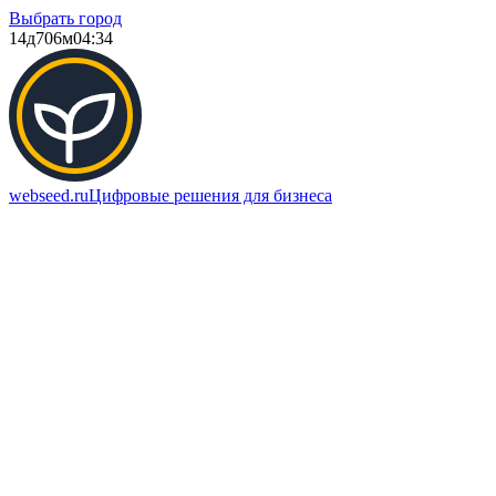
Выбрать город
14д
706м
04:34
webseed.ru
Цифровые решения для бизнеса