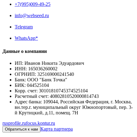
+7(995)009-49-25
info@webseed.ru
Telegram
WhatsApp*
Данные о компании
ИП
:
Иванов Никита Эдуардович
ИНН
:
165036260002
ОГРНИП
:
325169000241540
Банк
:
ООО "Банк Точка"
БИК
:
044525104
Корр. счет
:
30101810745374525104
Расчетный счет
:
40802810520000814743
Адрес банка
:
109044, Российская Федерация, г. Москва,
вн.тер.г. муниципальный округ Южнопортовый, пер. 3-
й Крутицкий, д.11, помещ. 7Н
rusprofile.ru
focus.kontur.ru
Карта партнера
Обратиться к нам