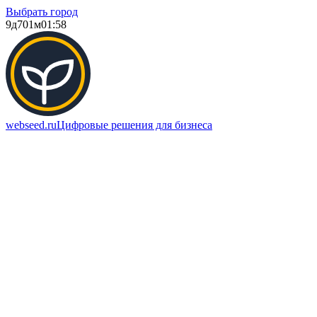
Выбрать город
9д
701м
01:58
webseed.ru
Цифровые решения для бизнеса