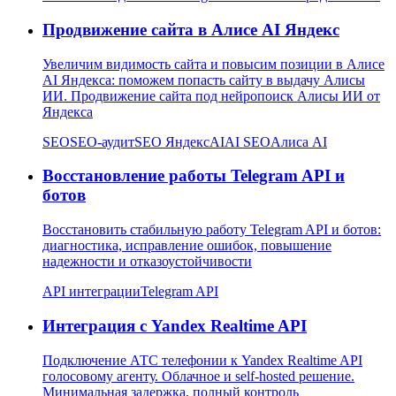
Продвижение сайта в Алисе AI Яндекс
Увеличим видимость сайта и повысим позиции в Алисе
AI Яндекса: поможем попасть сайту в выдачу Алисы
ИИ. Продвижение сайта под нейропоиск Алисы ИИ от
Яндекса
SEO
SEO-аудит
SEO Яндекс
AI
AI SEO
Алиса AI
Восстановление работы Telegram API и
ботов
Восстановить стабильную работу Telegram API и ботов:
диагностика, исправление ошибок, повышение
надежности и отказоустойчивости
API интеграции
Telegram API
Интеграция с Yandex Realtime API
Подключение АТС телефонии к Yandex Realtime API
голосовому агенту. Облачное и self-hosted решение.
Минимальная задержка, полный контроль