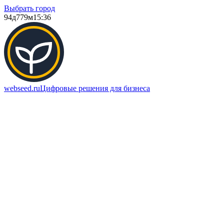
Выбрать город
94д
779м
15:36
webseed.ru
Цифровые решения для бизнеса