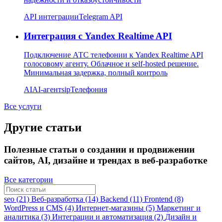
API интеграции
Telegram API
Интеграция с Yandex Realtime API
Подключение АТС телефонии к Yandex Realtime API
голосовому агенту. Облачное и self-hosted решение.
Минимальная задержка, полный контроль
AI
AI-агент
sip
Телефония
Все услуги
Другие статьи
Полезные статьи о создании и продвижении
сайтов, AI, дизайне и трендах в веб-разработке
Все категории
seo (21)
Веб-разработка (14)
Backend (11)
Frontend (8)
WordPress и CMS (4)
Интернет-магазины (5)
Маркетинг и
аналитика (3)
Интеграции и автоматизация (2)
Дизайн и