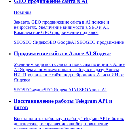
GEO продвижение сайта в AI
Новинка
Заказать GEO продвижение сайта в AI поиске и
нейросетях. Увеличение видимости в SEO и AI.
Комплексное GEO продвижение под ключ
SEO
SEO Яндекс
SEO Google
AI SEO
GEO-продвижение
Продвижение сайта в Алисе AI Яндекс
Увеличим видимость сайта и повысим позиции в Алисе
AI Яндекса: поможем попасть сайту в выдачу Алисы
ИИ. Продвижение сайта под нейропоиск Алисы ИИ от
Яндекса
SEO
SEO-аудит
SEO Яндекс
AI
AI SEO
Алиса AI
Восстановление работы Telegram API и
ботов
Восстановить стабильную работу Telegram API и ботов:
диагностика, исправление ошибок, повышение
надежности и отказоустойчивости