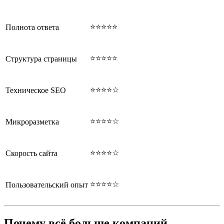
⭐⭐⭐⭐⭐
Полнота ответа
⭐⭐⭐⭐⭐
Структура страницы
⭐⭐⭐⭐☆
Техническое SEO
⭐⭐⭐⭐☆
Микроразметка
⭐⭐⭐⭐☆
Скорость сайта
⭐⭐⭐⭐☆
Пользовательский опыт
Почему всё больше компаний